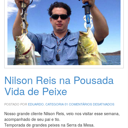
Nilson Reis na Pousada
Vida de Peixe
EM
POSTADO POR
EDUARDO
,
CATEGORIA 01
COMENTÁRIOS DESATIVADOS
NILSON
REIS
Nosso grande cliente Nilson Reis, veio nos visitar esse semana,
NA
acompanhado de seu pai e tio.
POUSAD
Temporada de grandes peixes na Serra da Mesa.
VIDA