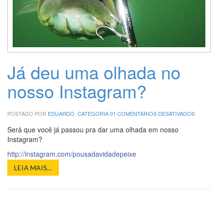
Já deu uma olhada no
nosso Instagram?
EM
POSTADO POR
EDUARDO
,
CATEGORIA 01
COMENTÁRIOS DESATIVADOS
JÁ
DEU
Será que você já passou pra dar uma olhada em nosso
UMA
Instagram?
OLHADA
NO
http://instagram.com/pousadavidadepeixe
NOSSO
INSTAGR
LEIA MAIS…