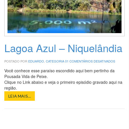
Lagoa Azul – Niquelândia
EM
POSTADO POR
EDUARDO
,
CATEGORIA 01
COMENTÁRIOS DESATIVADOS
LAGOA
AZUL
Você conhece esse paraíso escondido aqui bem pertinho da
–
Pousada Vida de Peixe.
NIQUELÂ
Clique no Link abaixo e veja o primeiro episódio gravado aqui na
região.
LEIA MAIS…