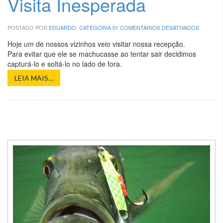
Visita Inesperada
EM
POSTADO POR
EDUARDO
,
CATEGORIA 01
COMENTÁRIOS DESATIVADOS
VISITA
INESPER
Hoje um de nossos vizinhos veio visitar nossa recepção.
Para evitar que ele se machucasse ao tentar sair decidimos
capturá-lo e soltá-lo no lado de fora.
LEIA MAIS…