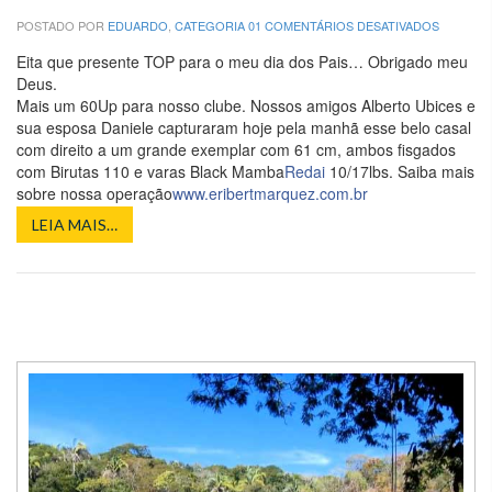
EM
POSTADO POR
EDUARDO
,
CATEGORIA 01
COMENTÁRIOS DESATIVADOS
O
DOUBLE
Eita que presente TOP para o meu dia dos Pais… Obrigado meu
DE
Deus.
ALBERT
Mais um 60Up para nosso clube. Nossos amigos Alberto Ubices e
UBICES
E
sua esposa Daniele capturaram hoje pela manhã esse belo casal
SUA
com direito a um grande exemplar com 61 cm, ambos fisgados
ESPOSA
com Birutas 110 e varas Black Mamba
Redai
10/17lbs. Saiba mais
DANIELE
sobre nossa operação
www.eribertmarquez.com.br
LEIA MAIS…