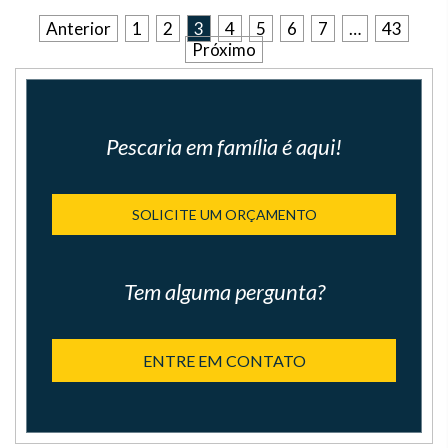
Anterior
1
2
3
4
5
6
7
…
43
Próximo
Pescaria em família é aqui!
SOLICITE UM ORÇAMENTO
Tem alguma pergunta?
ENTRE EM CONTATO