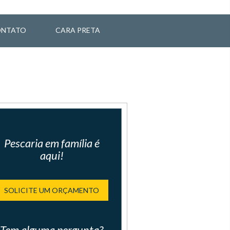
NTATO
CARA PRETA
Pescaria em família é
aqui!
SOLICITE UM ORÇAMENTO
Tem alguma pergunta?