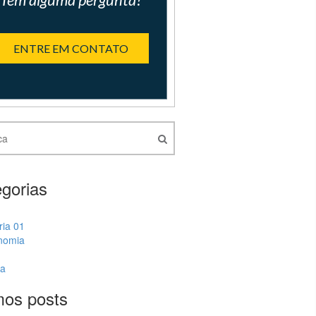
ENTRE EM CONTATO
gorias
ria 01
nomia
ia
mos posts