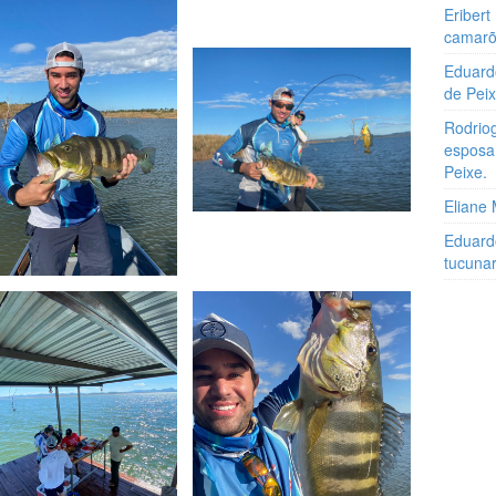
Eribert
camar
Eduard
de Pei
Rodrio
esposa
Peixe.
Eliane 
Eduard
tucuna