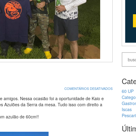
Cate
EM
COMENTÁRIOS DESATIVADOS
60 UP
KAIO
Catego
E
re amigos. Nessa ocasião foi a oportunidade de Kaio e
AMIGOS
Gastro
s Azulões da Serra da mesa. Tudo isso com direito a
Iscas
Pescar
um azulão de 60cm!!
Últi