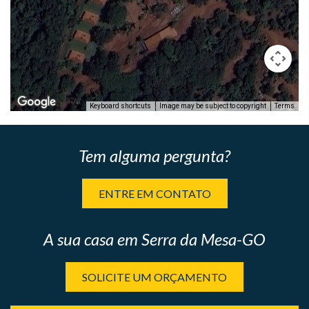
Keyboard shortcuts
Image may be subject to copyright
Terms
only
For development purposes only
For development
Tem alguma pergunta?
ENTRE EM CONTATO
A sua casa em Serra da Mesa-GO
SOLICITE UM ORÇAMENTO