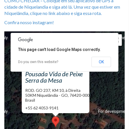
COMO CHEGAR – Coloque em seu aplicativo de GPS a
cidade de Niquelandia e siga até lá. Uma vez que estiver em
Niquelândia, clique no link abaixo e siga essa rota.
Confira nosso instagram!
only
For development purposes only
For development
This page can't load Google Maps correctly.
OK
Do you own this website?
Pousada Vida de Peixe
Serra da Mesa
ROD. GO 237, KM 10, à Direita
50KM Niquelândia - GO, 76420-000
Brasil
+55 62 4053-9141
only
For development purposes only
For development