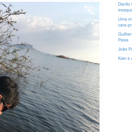
Danilo 
inesqu
Uma man
cara-p
Guilher
Peixe
João P
Kaio e