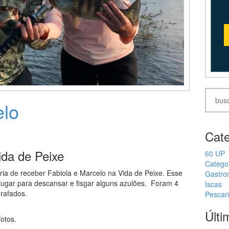
elo
Cate
ida de Peixe
60 UP
Catego
ria de receber Fabiola e Marcelo na Vida de Peixe. Esse
Gastro
ugar para descansar e fisgar alguns azulões. Foram 4
Iscas
grafados.
Pescar
Últi
otos.