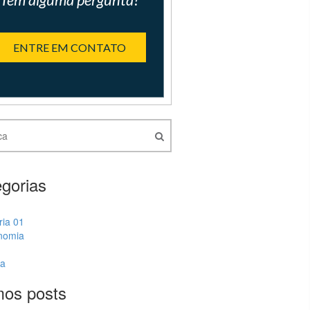
ENTRE EM CONTATO
gorias
ria 01
nomia
ia
mos posts