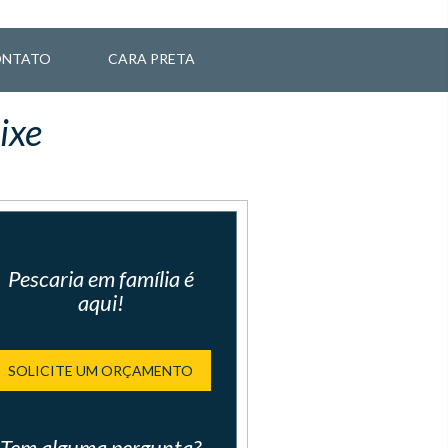
NTATO
CARA PRETA
ixe
Pescaria em família é
aqui!
SOLICITE UM ORÇAMENTO
Tem alguma pergunta?