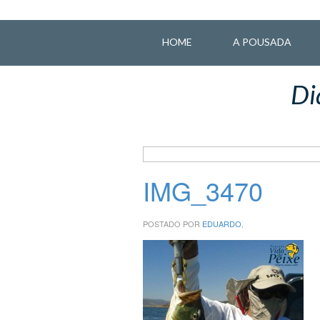
HOME
A POUSADA
Di
IMG_3470
POSTADO POR
EDUARDO
,