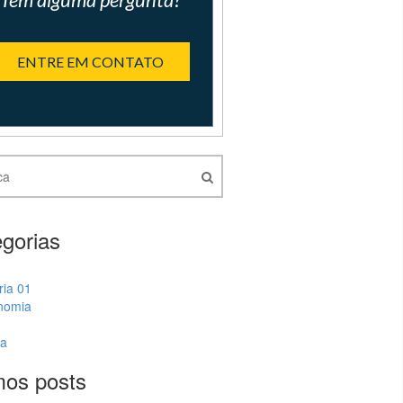
ENTRE EM CONTATO
gorias
ria 01
nomia
ia
mos posts