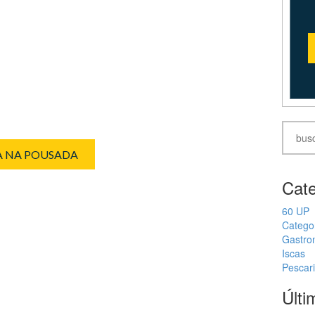
IA NA POUSADA
Cate
60 UP
Catego
Gastro
Iscas
Pescar
Últi