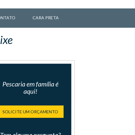
NTATO
CARA PRETA
ixe
Pescaria em família é
aqui!
SOLICITE UM ORÇAMENTO
Tem alguma pergunta?