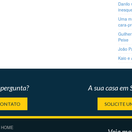
Danilo 
inesqu
Uma man
cara-p
Guilher
Peixe
João P
Kaio e
pergunta?
A sua casa em
CONTATO
SOLICITE 
HOME
Veja mai