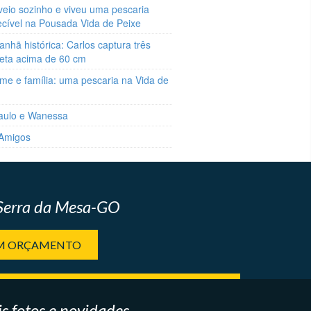
veio sozinho e viveu uma pescaria
ecível na Pousada Vida de Peixe
hã histórica: Carlos captura três
reta acima de 60 cm
me e família: uma pescaria na Vida de
aulo e Wanessa
 Amigos
 Serra da Mesa-GO
UM ORÇAMENTO
s fotos e novidades