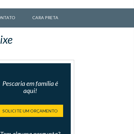
NTATO
CARA PRETA
ixe
Pescaria em família é
aqui!
SOLICITE UM ORÇAMENTO
Tem alguma pergunta?