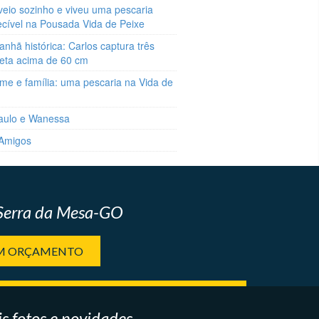
veio sozinho e viveu uma pescaria
ecível na Pousada Vida de Peixe
hã histórica: Carlos captura três
reta acima de 60 cm
me e família: uma pescaria na Vida de
aulo e Wanessa
 Amigos
 Serra da Mesa-GO
UM ORÇAMENTO
s fotos e novidades