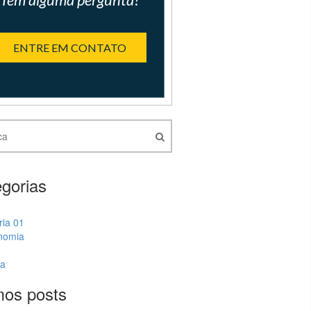
ENTRE EM CONTATO
gorias
ria 01
nomia
ia
mos posts