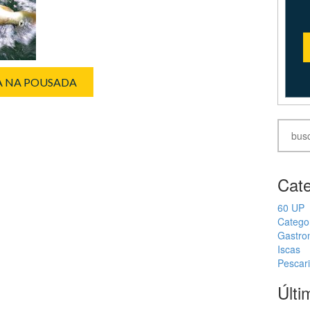
IA NA POUSADA
Cate
60 UP
Catego
Gastro
Iscas
Pescar
Últi