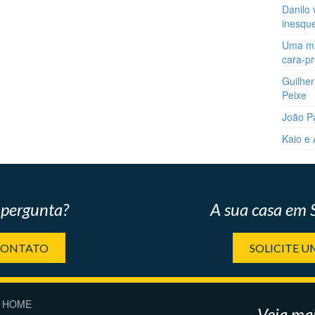
Danilo 
inesqu
Uma man
cara-p
Guilher
Peixe
João P
Kaio e
pergunta?
A sua casa em
CONTATO
SOLICITE 
HOME
Veja mai