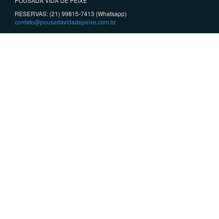
POUSADA VIDA DE PEIXE
RESERVAS: (21) 99815-7413 (Whatsapp)
contato@pousadavidadepeixe.com.br