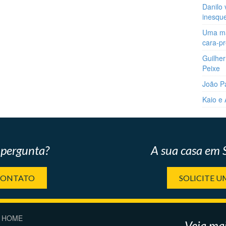
Danilo 
inesqu
Uma man
cara-p
Guilher
Peixe
João P
Kaio e
pergunta?
A sua casa em
CONTATO
SOLICITE 
HOME
Veja mai