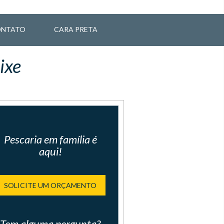
NTATO
CARA PRETA
ixe
Pescaria em família é
aqui!
SOLICITE UM ORÇAMENTO
Tem alguma pergunta?