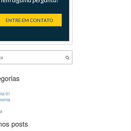
ENTRE EM CONTATO
gorias
ria 01
nomia
ia
mos posts