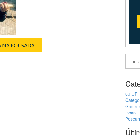
IA NA POUSADA
Cate
60 UP
Catego
Gastro
Iscas
Pescar
Últi