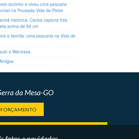
veio sozinho e viveu uma pescaria
ecível na Pousada Vida de Peixe
hã histórica: Carlos captura três
reta acima de 60 cm
me e família: uma pescaria na Vida de
aulo e Wanessa
 Amigos
 Serra da Mesa-GO
UM ORÇAMENTO
s fotos e novidades