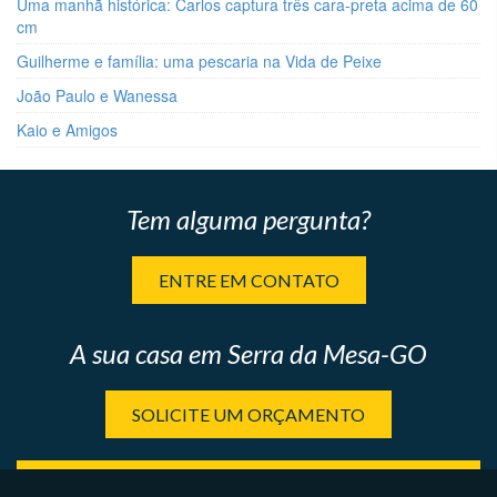
Uma manhã histórica: Carlos captura três cara-preta acima de 60
cm
Guilherme e família: uma pescaria na Vida de Peixe
João Paulo e Wanessa
Kaio e Amigos
Tem alguma pergunta?
ENTRE EM CONTATO
A sua casa em Serra da Mesa-GO
SOLICITE UM ORÇAMENTO