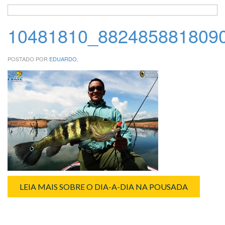
10481810_882485881809
POSTADO POR
EDUARDO
,
LEIA MAIS SOBRE O DIA-A-DIA NA POUSADA