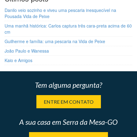
Danilo veio sozinho e viveu uma pescaria inesquecível na
Pousada Vida de Peixe
Uma manhã histórica: Carlos captura três cara-preta acima de 60
cm
Guilherme e família: uma pescaria na Vida de Peixe
João Paulo e Wanessa
Kaio e Amigos
Tem alguma pergunta?
ENTRE EM CONTATO
A sua casa em Serra da Mesa-GO