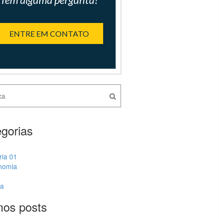
ENTRE EM CONTATO
gorias
ria 01
nomia
ia
mos posts