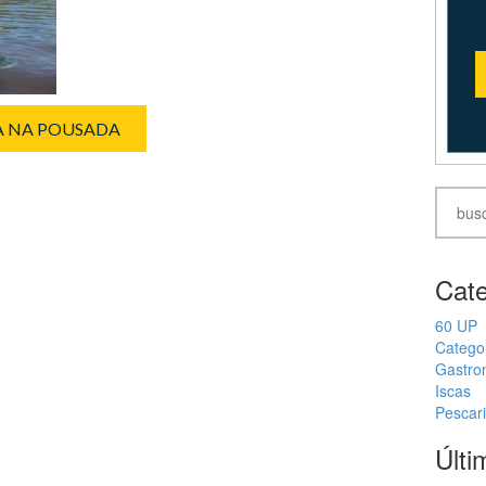
IA NA POUSADA
Cate
60 UP
Catego
Gastro
Iscas
Pescar
Últi