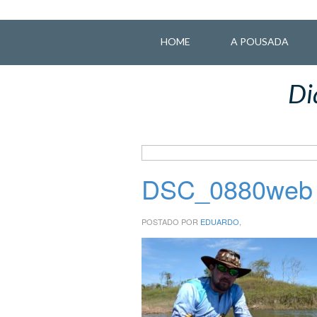
HOME
A POUSADA
Di
DSC_0880web
POSTADO POR
EDUARDO
,