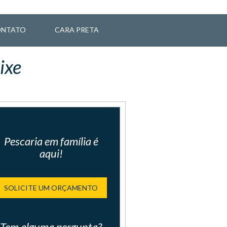
NTATO
CARA PRETA
ixe
Pescaria em família é
aqui!
SOLICITE UM ORÇAMENTO
Tem alguma pergunta?