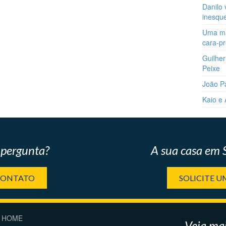
Danilo 
inesqu
Uma man
cara-p
Guilher
Peixe
João P
Kaio e
pergunta?
A sua casa em
CONTATO
SOLICITE 
HOME
Veja mai