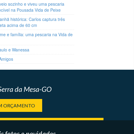
veio sozinho e viveu uma pescaria
ecível na Pousada Vida de Peixe
hã histórica: Carlos captura três
reta acima de 60 cm
me e família: uma pescaria na Vida de
aulo e Wanessa
 Amigos
 Serra da Mesa-GO
UM ORÇAMENTO
s fotos e novidades