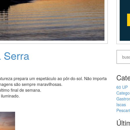
a Serra
Cate
tureza prepara um espetáculo ao pôr-do-sol. Não importa
 imagens são sempre maravilhosas.
60 UP
ltimo final de semana.
Catego
 iluminado.
Gastro
Iscas
Pescar
Últi