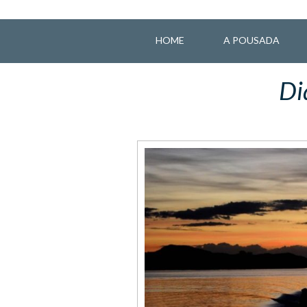
HOME
A POUSADA
Di