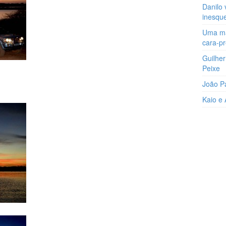
Danilo 
inesqu
Uma man
cara-p
Guilher
Peixe
João P
Kaio e