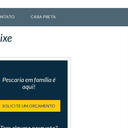
NTATO
CARA PRETA
ixe
Pescaria em família é
aqui!
SOLICITE UM ORÇAMENTO
Tem alguma pergunta?