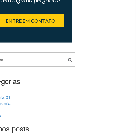
ENTRE EM CONTATO
gorias
ria 01
nomia
ia
mos posts