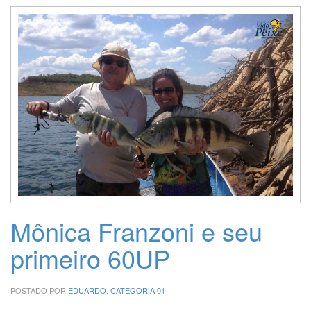
Mônica Franzoni e seu
primeiro 60UP
POSTADO POR
EDUARDO
,
CATEGORIA 01