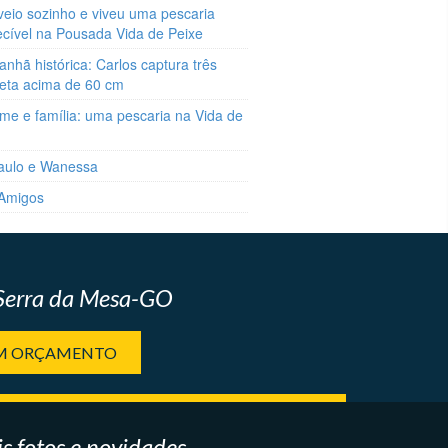
veio sozinho e viveu uma pescaria
ecível na Pousada Vida de Peixe
hã histórica: Carlos captura três
reta acima de 60 cm
me e família: uma pescaria na Vida de
aulo e Wanessa
 Amigos
 Serra da Mesa-GO
UM ORÇAMENTO
s fotos e novidades