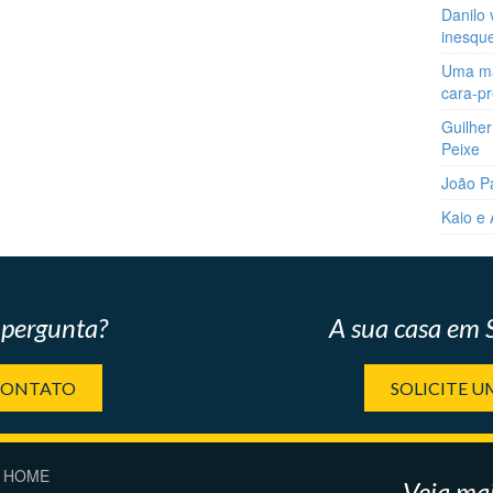
Danilo 
inesqu
Uma man
cara-p
Guilher
Peixe
João P
Kaio e
pergunta?
A sua casa em
CONTATO
SOLICITE 
HOME
Veja mai