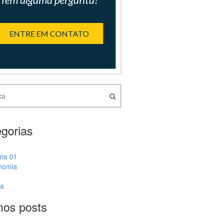
ENTRE EM CONTATO
gorias
ria 01
nomia
ia
mos posts