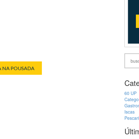
IA NA POUSADA
Cate
60 UP
Catego
Gastro
Iscas
Pescar
Últi