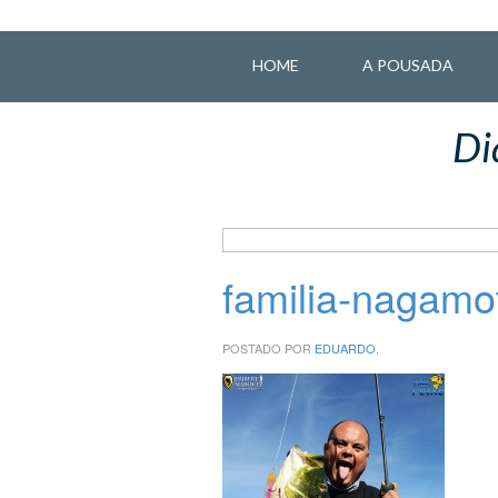
HOME
A POUSADA
Di
familia-nagamo
POSTADO POR
EDUARDO
,