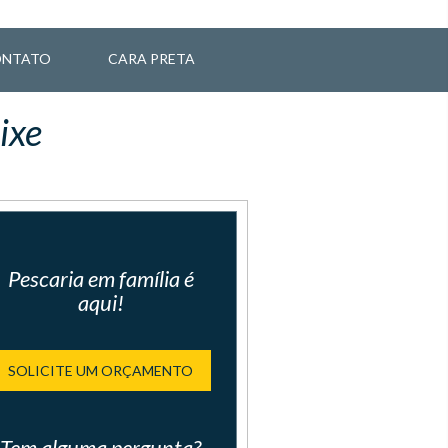
NTATO
CARA PRETA
ixe
Pescaria em família é
aqui!
SOLICITE UM ORÇAMENTO
Tem alguma pergunta?