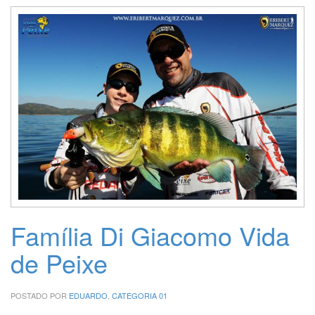
Família Di Giacomo Vida
de Peixe
POSTADO POR
EDUARDO
,
CATEGORIA 01