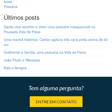
Iscas
Pescaria
Últimos posts
Danilo veio sozinho e viveu uma pescaria inesquecível na
Pousada Vida de Peixe
Uma manhã histórica: Carlos captura três cara-preta acima de 60
cm
Guilherme e família: uma pescaria na Vida de Peixe
João Paulo e Wanessa
Kaio e Amigos
Tem alguma pergunta?
ENTRE EM CONTATO