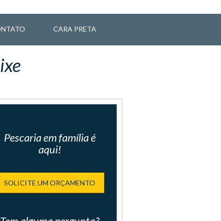
NTATO
CARA PRETA
ixe
Pescaria em família é
aqui!
SOLICITE UM ORÇAMENTO
Tem alguma pergunta?