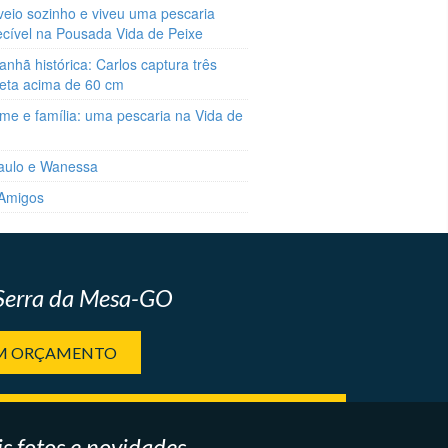
veio sozinho e viveu uma pescaria
ecível na Pousada Vida de Peixe
hã histórica: Carlos captura três
reta acima de 60 cm
me e família: uma pescaria na Vida de
aulo e Wanessa
 Amigos
 Serra da Mesa-GO
UM ORÇAMENTO
s fotos e novidades