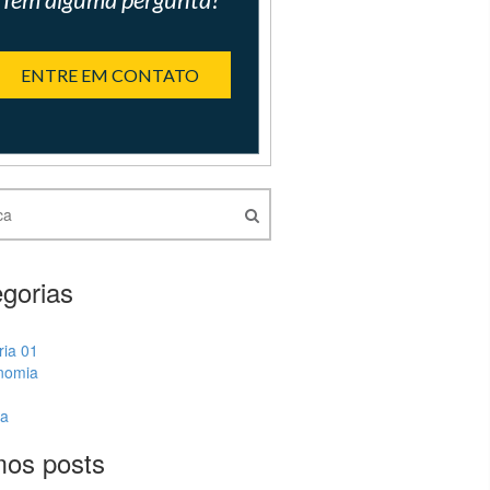
ENTRE EM CONTATO
gorias
ria 01
nomia
ia
mos posts