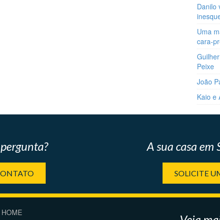
Danilo 
inesqu
Uma man
cara-p
Guilher
Peixe
João P
Kaio e
pergunta?
A sua casa em
CONTATO
SOLICITE 
HOME
Veja mai