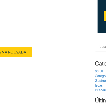
IA NA POUSADA
Cate
60 UP
Catego
Gastro
Iscas
Pescar
Últi