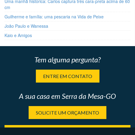
Uma manhã histórica: Carlos captura três cara-preta acima de 60
cm
Guilherme e família: uma pescaria na Vida de Peixe
João Paulo e Wanessa
Kaio e Amigos
Tem alguma pergunta?
ENTRE EM CONTATO
A sua casa em Serra da Mesa-GO
SOLICITE UM ORÇAMENTO