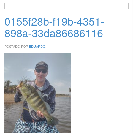
0155f28b-f19b-4351-
898a-33da86686116
POSTADO POR
EDUARDO
,