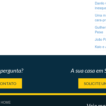
Danilo 
inesqu
Uma man
cara-p
Guilher
Peixe
João P
Kaio e
pergunta?
A sua casa em
CONTATO
SOLICITE 
HOME
Veja mai