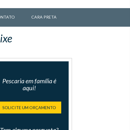
NTATO
CARA PRETA
ixe
Pescaria em família é
aqui!
SOLICITE UM ORÇAMENTO
Tem alguma pergunta?