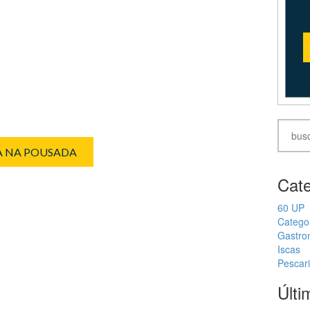
IA NA POUSADA
Cate
60 UP
Catego
Gastro
Iscas
Pescar
Últi