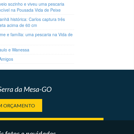
veio sozinho e viveu uma pescaria
ecível na Pousada Vida de Peixe
hã histórica: Carlos captura três
reta acima de 60 cm
me e família: uma pescaria na Vida de
aulo e Wanessa
 Amigos
 Serra da Mesa-GO
UM ORÇAMENTO
s fotos e novidades