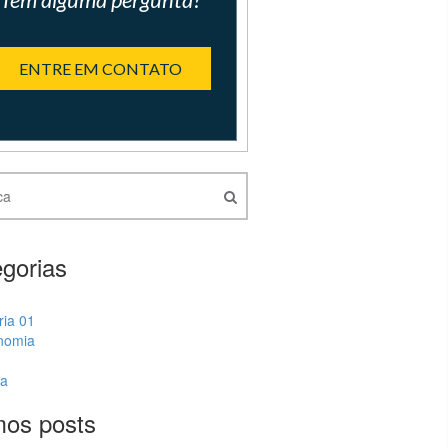
ENTRE EM CONTATO
gorias
ria 01
nomia
ia
mos posts