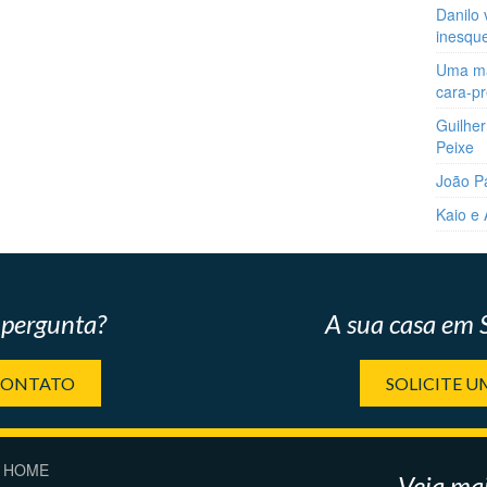
Danilo 
inesqu
Uma man
cara-p
Guilher
Peixe
João P
Kaio e
pergunta?
A sua casa em
CONTATO
SOLICITE 
HOME
Veja mai