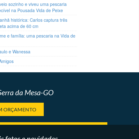
veio sozinho e viveu uma pescaria
ecível na Pousada Vida de Peixe
hã histórica: Carlos captura três
reta acima de 60 cm
me e família: uma pescaria na Vida de
aulo e Wanessa
 Amigos
 Serra da Mesa-GO
UM ORÇAMENTO
s fotos e novidades