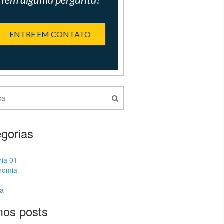
ENTRE EM CONTATO
gorias
ria 01
nomia
ia
mos posts