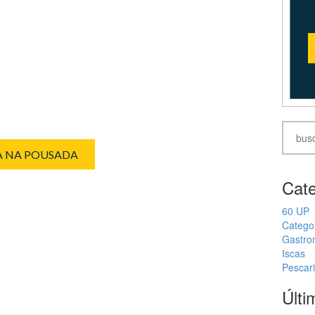
IA NA POUSADA
Cate
60 UP
Catego
Gastro
Iscas
Pescar
Últi