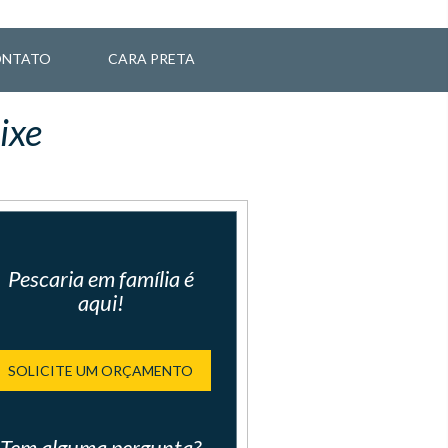
NTATO
CARA PRETA
ixe
Pescaria em família é
aqui!
SOLICITE UM ORÇAMENTO
Tem alguma pergunta?