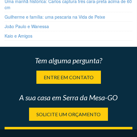
Uma manhã histórica: Carlos captura três cara-preta acima de 60
cm
Guilherme e família: uma pescaria na Vida de Peixe
João Paulo e Wanessa
Kaio e Amigos
Tem alguma pergunta?
ENTRE EM CONTATO
A sua casa em Serra da Mesa-GO
SOLICITE UM ORÇAMENTO