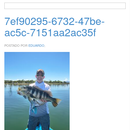
7ef90295-6732-47be-
ac5c-7151aa2ac35f
POSTADO POR
EDUARDO
,