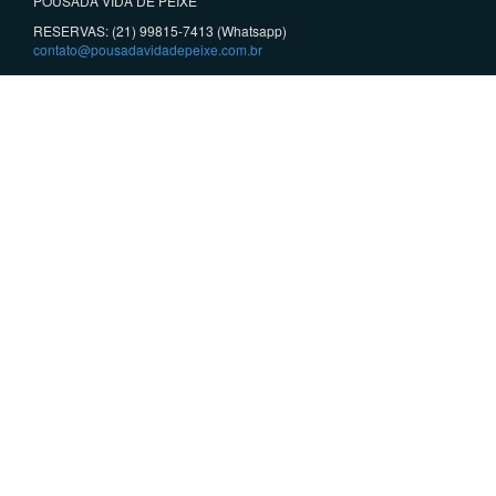
POUSADA VIDA DE PEIXE
RESERVAS: (21) 99815-7413 (Whatsapp)
contato@pousadavidadepeixe.com.br