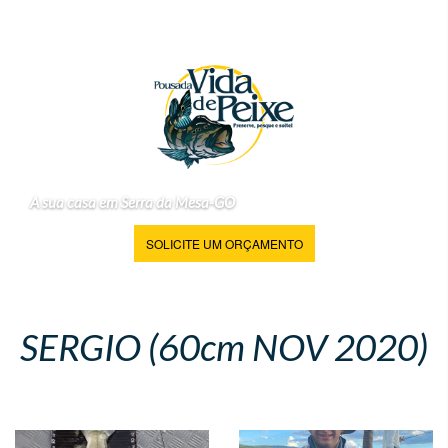
A sua casa em Serra da Mesa-GO
SOLICITE UM ORÇAMENTO
SERGIO (60cm NOV 2020)