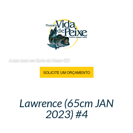
A sua casa em Serra da Mesa-GO
SOLICITE UM ORÇAMENTO
Lawrence (65cm JAN
2023) #4