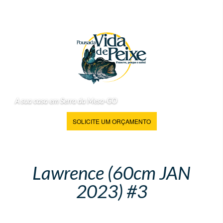
A sua casa em Serra da Mesa-GO
SOLICITE UM ORÇAMENTO
Lawrence (60cm JAN
2023) #3