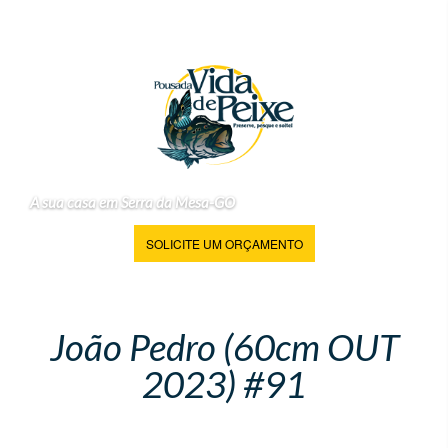
A sua casa em Serra da Mesa-GO
SOLICITE UM ORÇAMENTO
João Pedro (60cm OUT
2023) #91