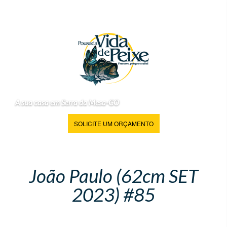
A sua casa em Serra da Mesa-GO
SOLICITE UM ORÇAMENTO
João Paulo (62cm SET
2023) #85