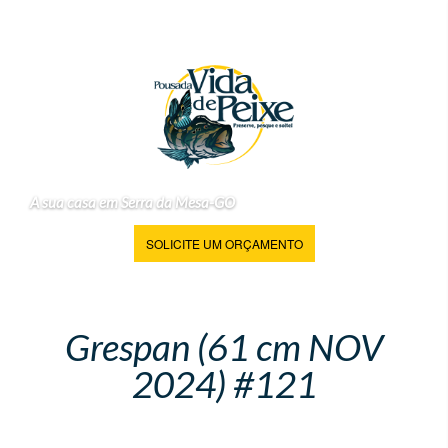
A sua casa em Serra da Mesa-GO
SOLICITE UM ORÇAMENTO
Grespan (61 cm NOV
2024) #121