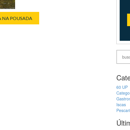
IA NA POUSADA
Cate
60 UP
Catego
Gastro
Iscas
Pescar
Últi