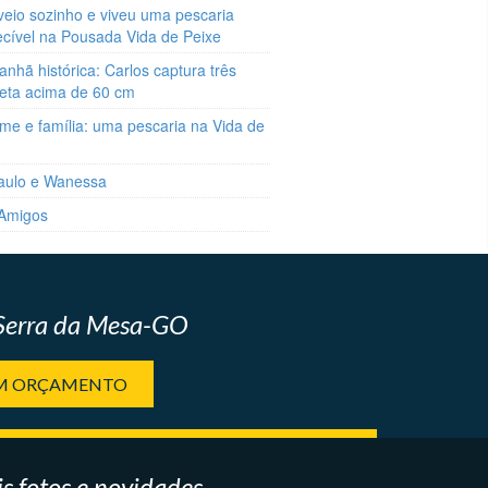
veio sozinho e viveu uma pescaria
ecível na Pousada Vida de Peixe
hã histórica: Carlos captura três
reta acima de 60 cm
me e família: uma pescaria na Vida de
aulo e Wanessa
 Amigos
 Serra da Mesa-GO
UM ORÇAMENTO
s fotos e novidades