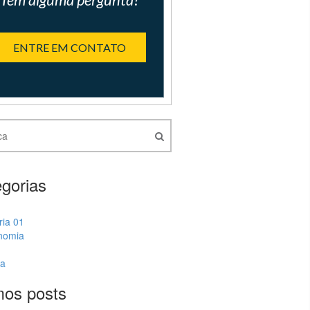
ENTRE EM CONTATO
gorias
ria 01
nomia
ia
mos posts