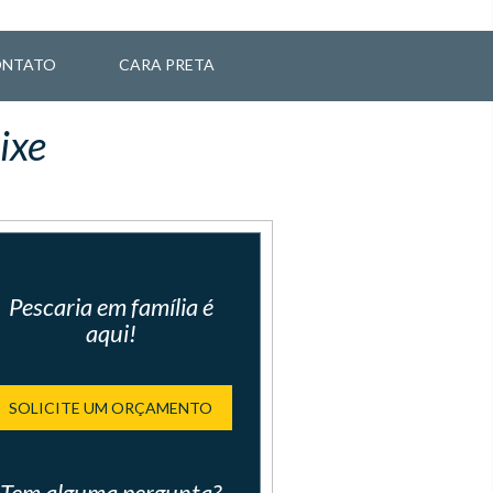
NTATO
CARA PRETA
ixe
Pescaria em família é
aqui!
SOLICITE UM ORÇAMENTO
Tem alguma pergunta?