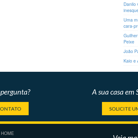
Danilo 
inesqu
Uma man
cara-p
Guilher
Peixe
João P
Kaio e
pergunta?
A sua casa em
CONTATO
SOLICITE 
HOME
Veja mai