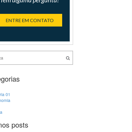
ENTRE EM CONTATO
gorias
ria 01
nomia
ia
mos posts