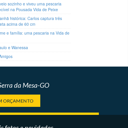
veio sozinho e viveu uma pescaria
ecível na Pousada Vida de Peixe
hã histórica: Carlos captura três
reta acima de 60 cm
me e família: uma pescaria na Vida de
aulo e Wanessa
 Amigos
 Serra da Mesa-GO
UM ORÇAMENTO
s fotos e novidades