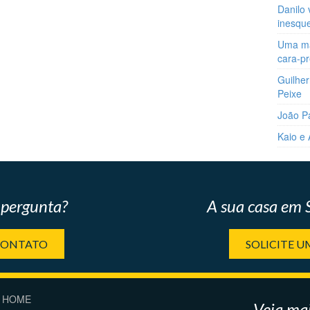
Danilo 
inesqu
Uma man
cara-p
Guilher
Peixe
João P
Kaio e
pergunta?
A sua casa em
CONTATO
SOLICITE 
HOME
Veja mai