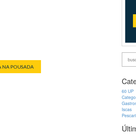
IA NA POUSADA
Cate
60 UP
Catego
Gastro
Iscas
Pescar
Últi