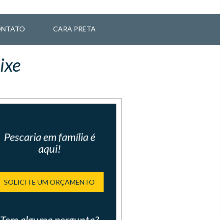
NTATO
CARA PRETA
ixe
Pescaria em família é
aqui!
SOLICITE UM ORÇAMENTO
Tem alguma pergunta?