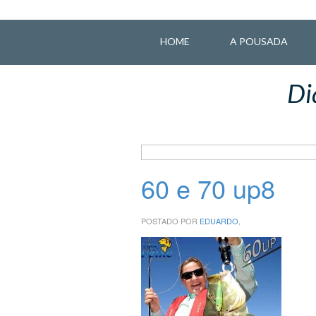
HOME
A POUSADA
Di
60 e 70 up8
POSTADO POR
EDUARDO
,