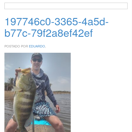
197746c0-3365-4a5d-
b77c-79f2a8ef42ef
POSTADO POR
EDUARDO
,