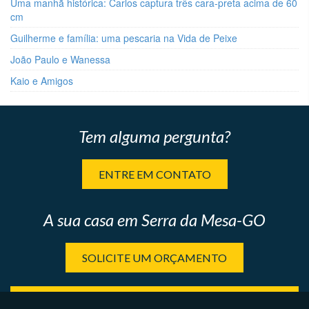
Uma manhã histórica: Carlos captura três cara-preta acima de 60
cm
Guilherme e família: uma pescaria na Vida de Peixe
João Paulo e Wanessa
Kaio e Amigos
Tem alguma pergunta?
ENTRE EM CONTATO
A sua casa em Serra da Mesa-GO
SOLICITE UM ORÇAMENTO